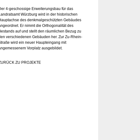
Der 4-geschossige Erweiterungsbau für das
Landratsamt Würzburg wird in der historischen
Hauptachse des denkmalgeschützten Gebäudes
angeordnet. Er nimmt die Orthogonalität des
Bestands auf und stellt den räumlichen Bezug zu
den verschiedenen Gebäuden her. Zur Zu-Rhein-
Straße wird ein neuer Haupteingang mit
angemessenem Vorplatz ausgebildet.
ZURÜCK ZU PROJEKTE